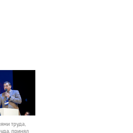
иями труда,
руда, принял