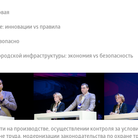
овая
е: инновации vs правила
езопасно
ородской инфраструктуры: экономия vs безопасность
ти на производстве, осуществлении контроля за услов
не труда, модернизации законодательства по охране т