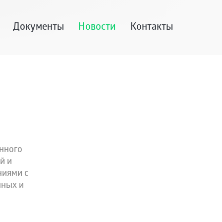
Документы
Новости
Контакты
енного
й и
ниями с
нных и