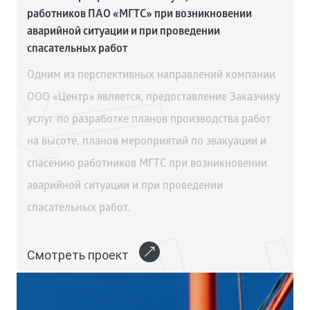
работников ПАО «МГТС» при возникновении
аварийной ситуации и при проведении
спасательных работ
Одним из перспективных направлений компании
ООО «Центр» является, предоставление Заказчику
услуг по разработке планов производства работ
на высоте, планов мероприятий по эвакуации и
спасению работников МГТС при возникновении
аварийной ситуации и при проведении
спасательных работ.
Смотреть проект